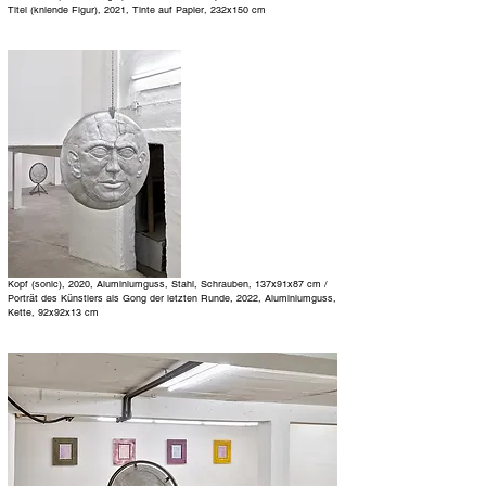
Titel (kniende Figur), 2021, Tinte auf Papier, 232x150 cm
Kopf (sonic), 2020, Aluminiumguss, Stahl, Schrauben, 137x91x87 cm /
Porträt des Künstlers als Gong der letzten Runde, 2022, Aluminiumguss,
Kette, 92x92x13 cm