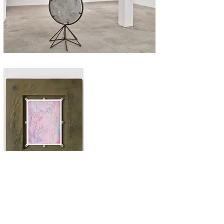
Ohne Titel (Frenetic Youth), 2022, Kaltnadelradierung, Schrauben,
Acrylgießharz, Pigment, 81x71x7 cm