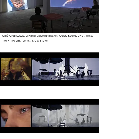
Café Crush,2023, 2 Kanal-Videoinstallation, Color, Sound, 3'40'', links:
170 x 170 cm, rechts: 170 x 510 cm