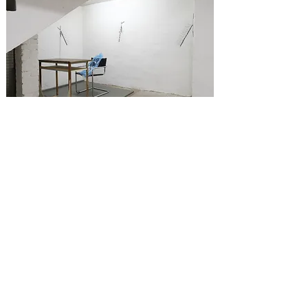
Willkommen zu Hause,
2022-2023
, ca. 54x22x34 cm
Beitragsservice,
2022-2023
, H: 59 cm