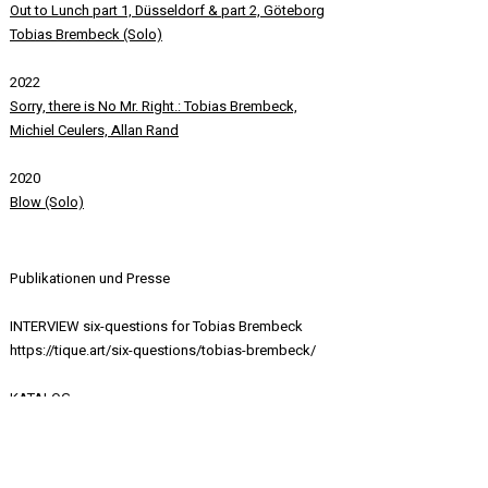
Out to Lunch part 1, Düsseldorf & part 2, Göteborg
​Tobias Brembeck (Solo)
2022
Sorry, there is No Mr. Right.: Tobias Brembeck,
Michiel Ceulers, Allan Rand
2020
Blow (Solo)
Publikationen und Presse
INTERVIEW six-questions for Tobias Brembeck
https://tique.art/six-questions/tobias-brembeck/
KATALOG
Wandobjekt, Malerei, Collage, Skulptur, 2023
Sorry, there is no Mr. Right: Tobias Brembeck,
Michiel Ceulers, Allan Rand, 2022