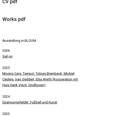
CV pdf
Works pdf
Ausstellung in BLOOM
2026
Sail on
2025
Moving Cars: Tempo!: Tobias Brembeck, Michiel
Ceulers, Ivan Geddert, Elsa Werth (Kooperation mit
Huis Henk Visch, Eindhoven)
2024
Spannungsfelder: Fußball und Kunst
2023